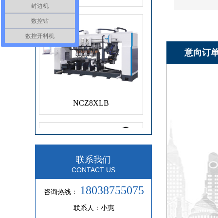
封边机
数控钻
数控开料机
意向订
NCZ8XLB
联系我们
CONTACT US
18038755075
咨询热线：
NCZ7XLB
联系人：小惠