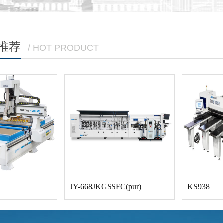
推荐
/ HOT PRODUCT
JY-668JKGSSFC(pur)
KS938