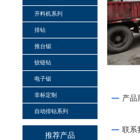
开料机系列
排钻
推台锯
JY-668JKGSSFC(pur)
铰链钻
电子锯
非标定制
产品
自动排钻系列
联系
KS938
推荐产品