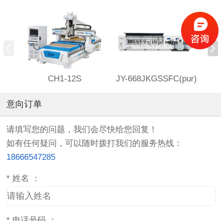
CH1-12S
JY-668JKGSSFC(pur)
意向订单
请填写您的问题，我们会尽快给您回复！
如有任何疑问，可以随时拨打我们的服务热线：
18666547285
*
姓名 ：
*
电话号码 ：